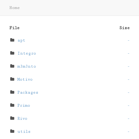
Home
File
Size
apt
-
Integro
-
m3m3nto
-
Motivo
-
Packages
-
Primo
-
Rivo
-
utils
-